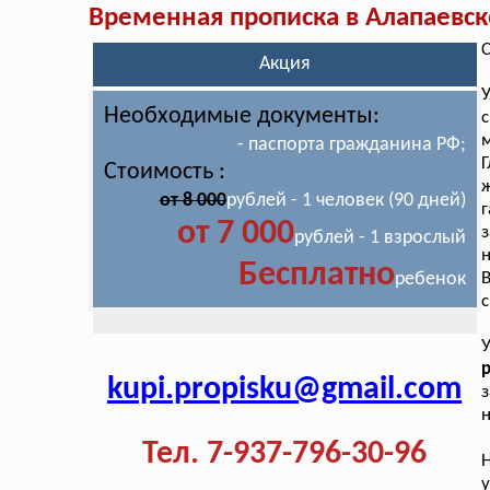
Временная прописка в Алапаевск
С
Акция
Необходимые документы:
с
м
- паспорта гражданина РФ;
Г
Стоимость :
ж
от 8 000
рублей - 1 человек (90 дней)
г
от 7 000
з
рублей - 1 взрослый
н
Бесплатно
ребенок
с
У
р
kupi.propisku@gmail.com
з
н
Тел. 7-937-796-30-96