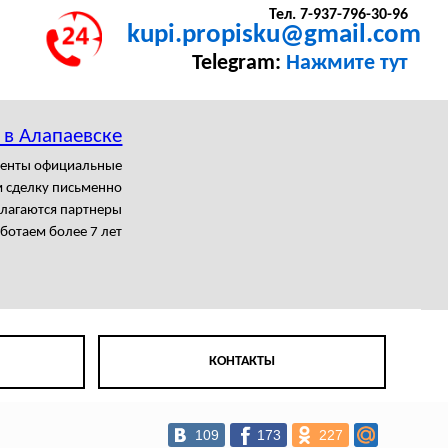
Тел. 7-937-796-30-96
kupi.propisku@gmail.com
Telegram:
Нажмите тут
 в Алапаевске
менты официальные
 сделку письменно
олагаются партнеры
ботаем более 7 лет
КОНТАКТЫ
109
173
227