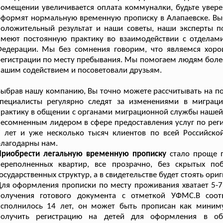
омещении увеличивается оплата коммуналки, будьте уверен
формят нормальную временную прописку в Алапаевске. Выб
оложительный результат и наши советы, наши эксперты по
имеют постоянную практику во взаимодействии с отдела
Федерации. Мы без сомнения говорим, что являемся хоро
егистрации по месту пребывания. Мы помогаем людям более 
ашим содействием и посоветовали друзьям.
ыбрав нашу компанию, Вы точно можете рассчитывать на по
специалисты регулярно следят за изменениями в миграц
рактику в общении с органами миграционной службы нашей 
есомненным лидером в сфере предоставления услуг по рег
7 лет и уже несколько тысяч клиентов по всей Российск
лагодарны нам.
Приобрести легальную временную прописку
стало проще п
переполненных квартир, все прозрачно, без скрытых по
осударственных структур, а в свидетельстве будет стоять ор
ля оформления прописки по месту проживания хватает 5-7
получения готового документа с отметкой УФМС.В соотв
исполнилось 14 лет, он может быть прописан как миним
получить регистрацию на детей для оформления в об