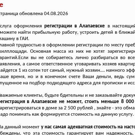
е
траница обновлена 04.08.2026
Услуга оформления
регистрации в Алапаевске
в настоящи
можете найти прибыльную работу, устроить детей в ближа
ашину в ГАИ.
лавной трудностью в оформлении регистрации по месту пре
илплощади. Основная масса из них не хотят зарегистрир
арантий.Если вы не собираетесь лично разбираться во все
аявления, а самое ответственное уговаривать хозяев кварти
айдется 1 из сотен тот самый, нужный хозяин.... намного э
Ваше время, но и в конечном счете Ваши деньги, ведь с
пущенное на подбор подходящего адреса для прописки и исс
важаемые клиенты, будьте бдительны и не заказывайте доку
егистрация в Алапаевске не может, стоить меньше 8 000
арегистрироваться в доме за 2 500 рублей , знайте - это о
адо понимать как формируется стоимость на данную услугу.
На данный момент
у нас самая адекватная стоимость на на
убеждены, что эта стоимость гарантирует вам надежност