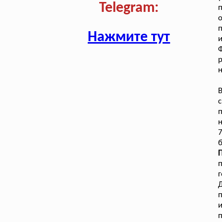
Telegram:
п
о
п
Нажмите тут
р
н
В
п
н
б
г
Д